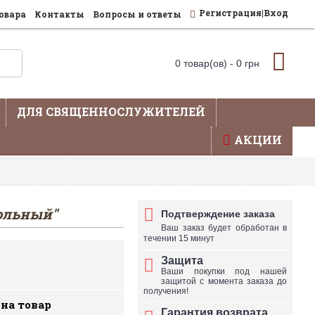
Регистрация|Вход
овара
Контакты
Вопросы и ответы
0 товар(ов) - 0 грн
ДЛЯ СВЯЩЕННОСЛУЖИТЕЛЕЙ
АКЦИИ
влена не вся продукция - уточняйте по телефону
ольный"
Подтверждение заказа
Ваш заказ будет обработан в
течении 15 минут
Защита
Ваши покупки под нашей
защитой с момента заказа до
получения!
 на товар
Гарантия возврата