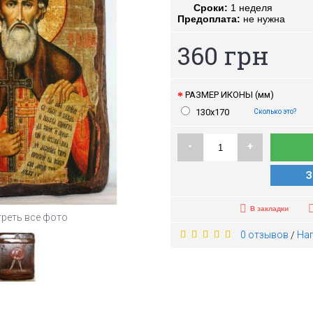
Сроки:
1 неделя
Предоплата:
не нужна
360 грн
РАЗМЕР ИКОНЫ (мм)
130х170
Сколько это?
-
+
З
В закладки
реть все фото
0 отзывов
На
/