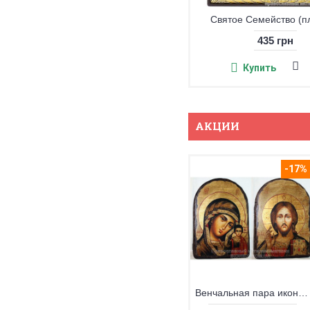
Святое Семейство (квадратная икона)
Святое Семейство (п
500 грн
435 грн
Купить
Купить
АКЦИИ
-17%
Венчальная пара икон под старину Казанская БМ и Христос