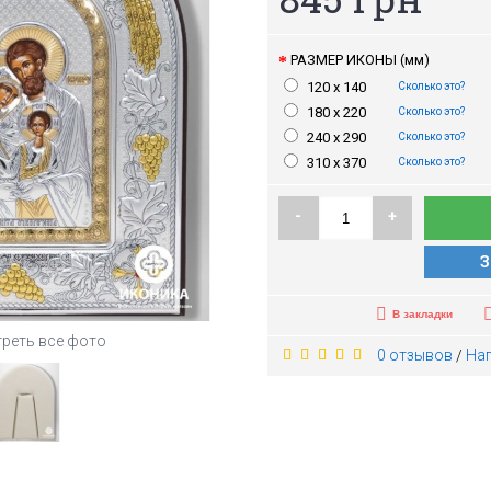
РАЗМЕР ИКОНЫ (мм)
120 x 140
Сколько это?
180 х 220
Сколько это?
240 х 290
Сколько это?
310 х 370
Сколько это?
-
+
З
В закладки
реть все фото
0 отзывов
На
/