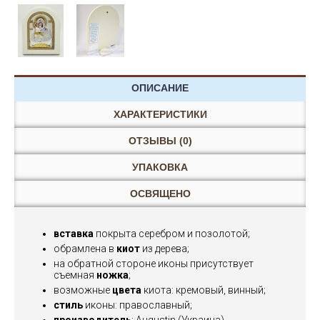
ОПИСАНИЕ
ХАРАКТЕРИСТИКИ
ОТЗЫВЫ (0)
УПАКОВКА
ОСВЯЩЕНО
вставка
покрыта серебром и позолотой;
обрамлена в
киот
из дерева;
на обратной стороне иконы присутствует
съемная
ножка
;
возможные
цвета
киота: кремовый, винный;
стиль
иконы: православный;