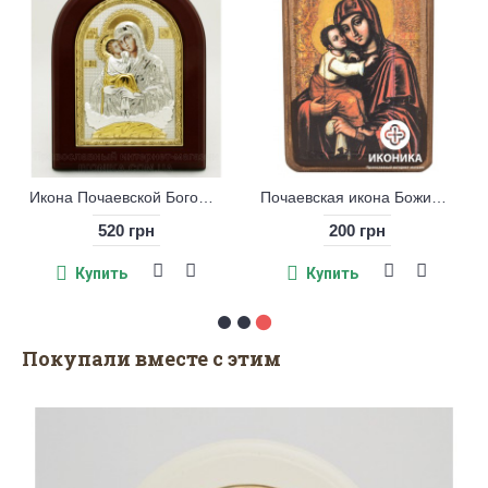
Образ Ангела, серебро 925° с позолотой
Почаевская Божья Матерь
н
325 грн
520 грн
Купить
Купить
Покупали вместе с этим