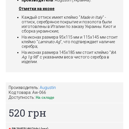
производитель
: Augustin (Украина).
Отметки на иконе
:
Каждый оттиск имеет клеймо "
Made in Italy
" -
оттиск, серебряное покрытие и позолота были
изготовлены в Италии по заказу Украины. Киот и
сборка украинские;
На иконах размера 95х115 мм и 115х145 мм стоит
клеймо "
Laminato Ag
", что подтверждает наличие
серебра;
На иконах размера 145х185 мм стоит клеймо "
BA
Ag 1g 98
" с указанием веса чистого серебра в
изделии.
Производитель:
Augustin
Код товара:
Aw-066
Доступность:
На складе
520 грн
РАЗМЕР ИКОНЫ (мм)