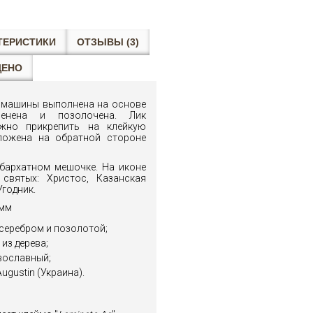
ТЕРИСТИКИ
ОТЗЫВЫ (3)
ЩЕНО
я машины выполнена на основе
ренена и позолочена. Лик
жно прикрепить на клейкую
ложена на обратной стороне
 бархатном мешочке. На иконе
святых: Христос, Казанская
Угодник.
 мм
серебром и позолотой;
из дерева;
вославный;
 Augustin (Украина).