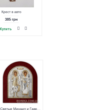
х на дереве (цветной)
380 грн
Купить
Икона Святого Ангела Хранителя (кристаллы Swarovski)
1 680 грн
Купить
Святые Михаил и Гавриил (кристаллы Swarovski)