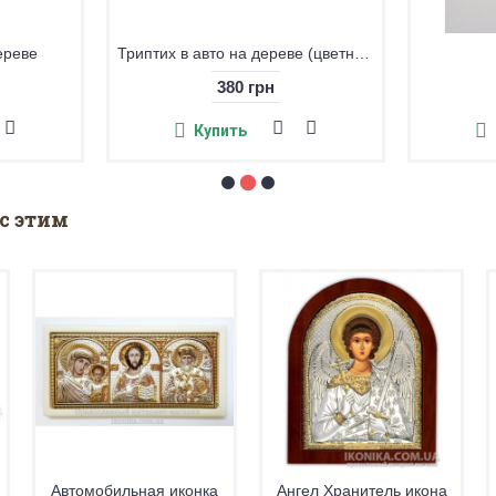
Триптих на дереве
Трипти
570 грн
Купить
с этим
Автомобильная иконка
Ангел Хранитель икона