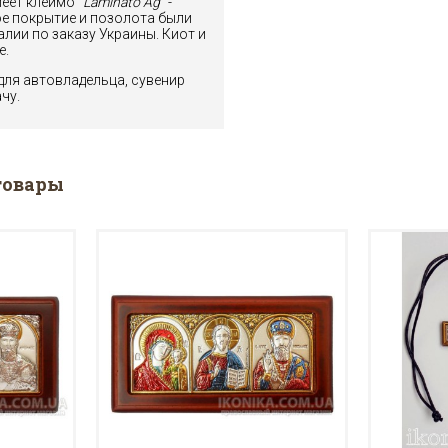
еет клеймо "
Laminato Ag
" -
ое покрытие и позолота были
лии по заказу Украины. Киот и
е.
для автовладельца, сувенир
чу.
товары