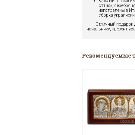
Каждый оттиск им
оттиск, серебрян
изготовлены в Ита
сборка украински
Отличный подарок 
начальнику, презент вра
Рекомендуемые 