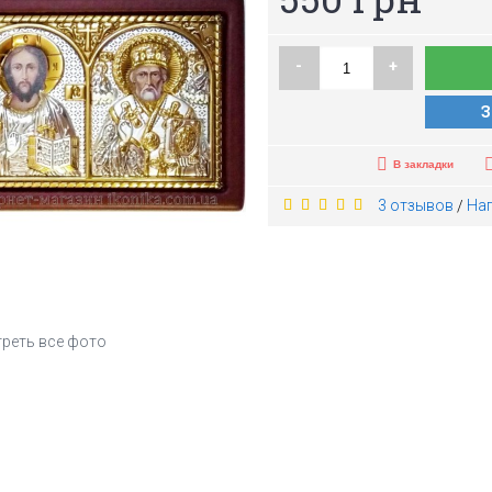
-
+
З
В закладки
3 отзывов
На
/
реть все фото