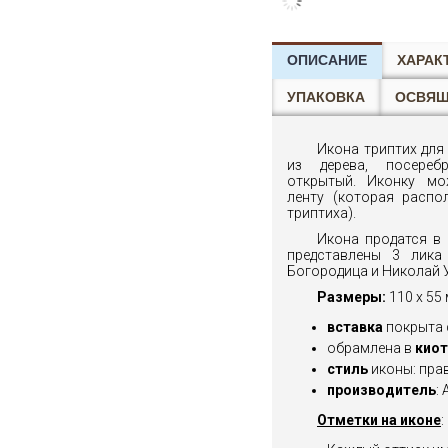
ОПИСАНИЕ
ХАРАК
УПАКОВКА
ОСВЯ
Икона триптих дл
из дерева, посереб
открытый. Иконку мо
ленту (которая распо
триптиха).
Икона продатся в
представлены 3 лика 
Богородица и Николай 
Размеры:
110 x 55
вставка
покрыта 
обрамлена в
киот
стиль
иконы: пра
производитель
:
Отметки на иконе
: