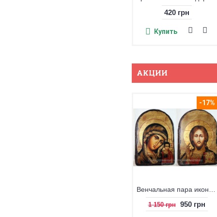
420 грн
Купить
АКЦИИ
-17%
Венчальная пара икон под старину Казанская БМ и Христос
950 грн
1 150 грн