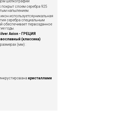
одом шелкографии
 покрыт слоем серебра 925
отым напылением.
 икон используется
уникальная
тия серебра
специальным
й обеспечивает первозданное
ие годы.
ilver Axion
- ГРЕЦИЯ
вославный (классика)
размерах (мм) :
 инкрустирована
кристаллами