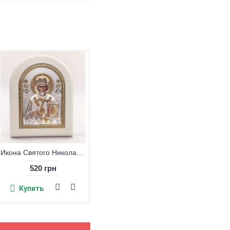
Белая икона Святое Семейство
520 грн
Купить
Икона Святого Николая Чудотворца
520 грн
Купить