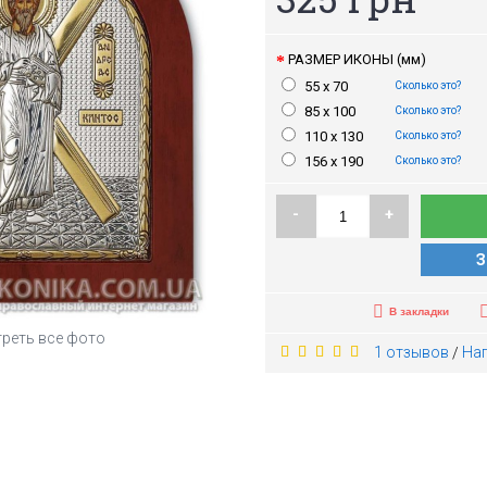
РАЗМЕР ИКОНЫ (мм)
55 x 70
Сколько это?
85 x 100
Сколько это?
110 х 130
Сколько это?
156 x 190
Сколько это?
-
+
З
В закладки
реть все фото
1 отзывов
На
/