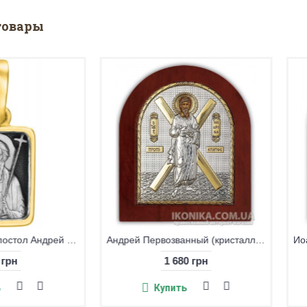
товары
Икона Четырехчастная (Материнская икона)
Образ «Святой апостол Андрей Первозванный»
930 грн
Купить