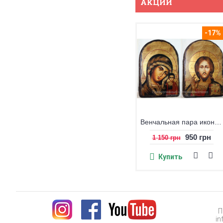
АКЦИИ
-17%
Венчальная пара икон под старину Казанская БМ и Христос
950 грн
1 150 грн
Купить
П
in