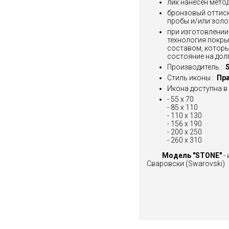
лик нанесен мет
бронзовый оттиск
пробы и/или зол
при изготовлении
технология покры
составом, которы
состояние на долг
Производитель :
S
Стиль иконы :
Пра
Икона доступна в 
- 55 x 70
- 85 x 110
- 110 х 130
- 156 x 190
- 200 x 250
- 260 x 310
Модель "STONE"
-
Сваровски (Swarovski)