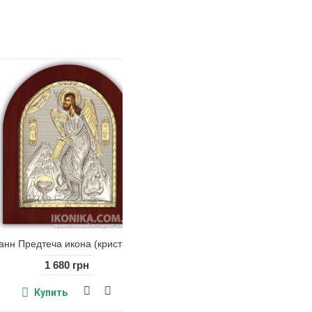
Андрей Первозванный (кристаллы Swarovski)
Иоанн Предтеча икона (кристаллы Swarovski)
1 680 грн
1 680 грн
Купить
Купить