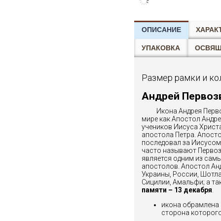
ОПИСАНИЕ
ХАРАК
УПАКОВКА
ОСВЯ
Размер рамки и ко
Андрей Первоз
Икона Андрея Перво
мире как Апостол Андр
учеников Иисуса Христа
апостола Петра. Апост
последовал за Иисусом,
часто называют Первоз
является одним из самы
апостолов. Апостол Ан
Украины, России, Шотла
Сицилии, Амальфи; а та
памяти – 13 декабря
.
икона обрамлена в
сторона которог