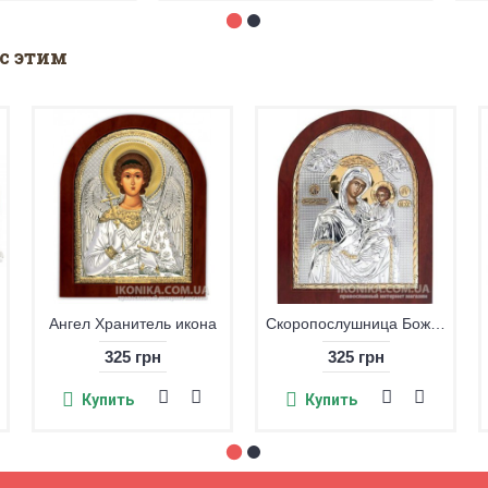
с этим
Ангел Хранитель икона
Скоропослушница Божия Матерь икона
325 грн
325 грн
Купить
Купить