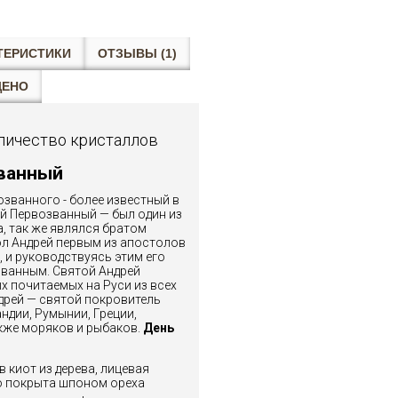
ТЕРИСТИКИ
ОТЗЫВЫ (1)
ЩЕНО
личество кристаллов
ванный
званного - более известный в
ей Первозванный — был один из
, так же являлся братом
ол Андрей первым из апостолов
 и руководствуясь этим его
ванным. Святой Андрей
х почитаемых на Руси из всех
дрей — святой покровитель
ндии, Румынии, Греции,
кже моряков и рыбаков.
День
 киот из дерева, лицевая
о покрыта шпоном ореха