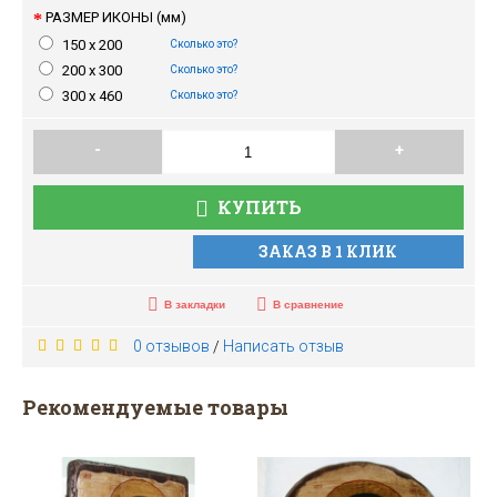
РАЗМЕР ИКОНЫ (мм)
150 x 200
Сколько это?
200 x 300
Сколько это?
300 x 460
Сколько это?
-
+
КУПИТЬ
ЗАКАЗ В 1 КЛИК
В закладки
В сравнение
0 отзывов
Написать отзыв
/
Рекомендуемые товары