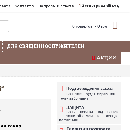
Регистрация|Вход
овара
Контакты
Вопросы и ответы
0 товар(ов) - 0 грн
ДЛЯ СВЯЩЕННОСЛУЖИТЕЛЕЙ
АКЦИИ
влена не вся продукция - уточняйте по телефону
"
Подтверждение заказа
Ваш заказ будет обработан в
течении 15 минут
Защита
2
Ваши покупки под нашей
защитой с момента заказа до
получения!
 на товар
Гарантия возврата