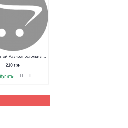
Икона "Святой Равноапостольный Мефодий"
210 грн
Купить