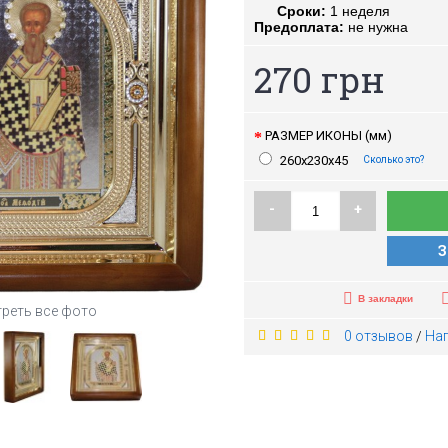
Сроки:
1 неделя
Предоплата:
не нужна
270 грн
РАЗМЕР ИКОНЫ (мм)
260х230х45
Сколько это?
-
+
З
В закладки
реть все фото
0 отзывов
На
/