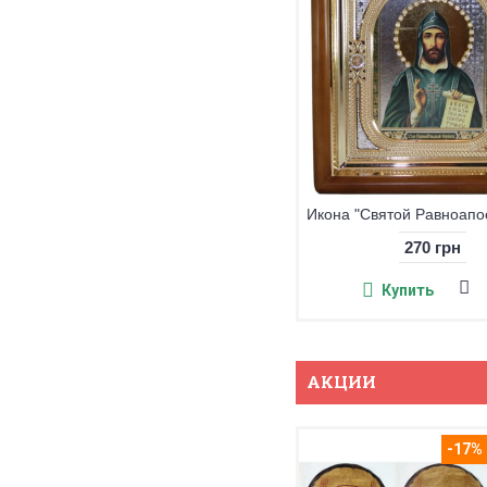
Икона "Святой бессребреник Дамиан"
270 грн
270 грн
Купить
Купить
АКЦИИ
-17%