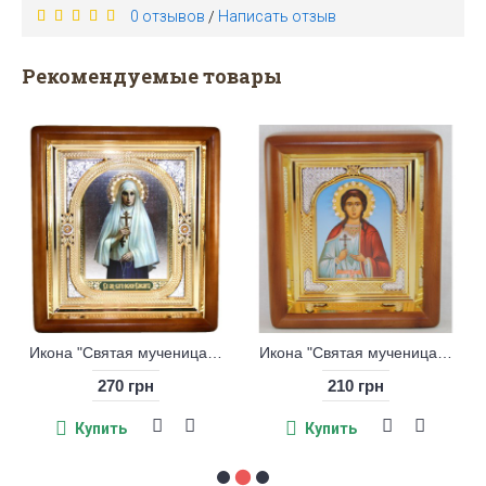
0 отзывов
Написать отзыв
/
Рекомендуемые товары
Икона "Святая мученица княгиня Елисавета"
Икона "Святая мученица Любовь"
270 грн
210 грн
Купить
Купить
Ку