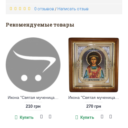
0 отзывов
Написать отзыв
/
Рекомендуемые товары
Икона "Святая мученица Зинаида Тарская"
Икона "Святая мученица Зоя Атталийская"
рн
210 грн
270 грн
Купить
Купить