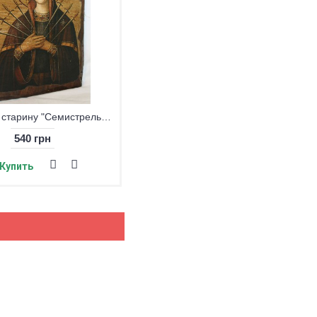
Икона под старину "Семистрельная ПБ" большая
540 грн
Купить