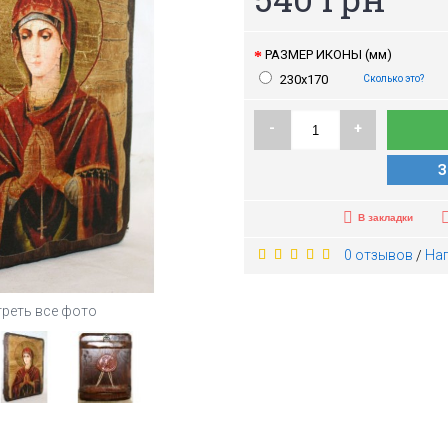
РАЗМЕР ИКОНЫ (мм)
230х170
Сколько это?
-
+
З
В закладки
0 отзывов
На
/
реть все фото