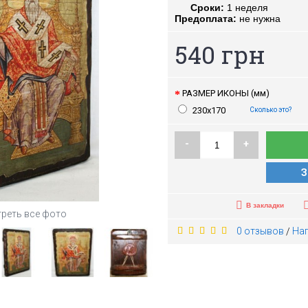
Сроки:
1 неделя
Предоплата:
не нужна
540 грн
РАЗМЕР ИКОНЫ (мм)
230х170
Сколько это?
-
+
З
В закладки
реть все фото
0 отзывов
На
/