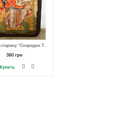
Икона под старину "Спиридон Тримифунтский" малая
360 грн
Купить