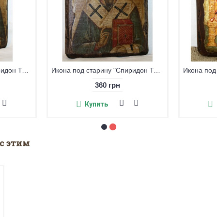
Икона под старину "Спиридон Тримифунтский-2" большая
Икона под старину "Спиридон Тримифунтский-2" малая
360 грн
Купить
с этим