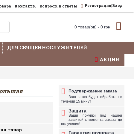
Регистрация|Вход
овара
Контакты
Вопросы и ответы
0 товар(ов) - 0 грн
ДЛЯ СВЯЩЕННОСЛУЖИТЕЛЕЙ
АКЦИИ
влена не вся продукция - уточняйте по телефону
большая
Подтверждение заказа
Ваш заказ будет обработан в
течении 15 минут
Защита
Ваши покупки под нашей
защитой с момента заказа до
получения!
 на товар
Гарантия возврата