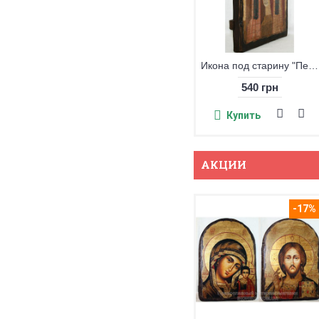
Икона под старину "Петр и Феврония Муромские" большая
540 грн
Купить
АКЦИИ
-17%