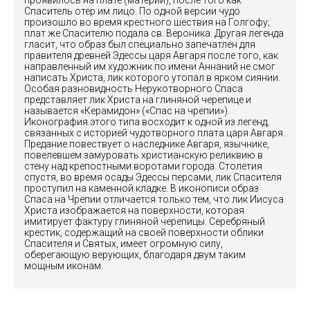
проявилось на плате (материи), после того как
Спаситель отер им лицо. По одной версии чудо
произошло во время крестного шествия на Голгофу;
плат же Спасителю подала св. Вероника. Другая легенда
гласит, что образ был специально запечатлен для
правителя древней Эдессы царя Авгаря после того, как
направленный им художник по имени Аннаний не смог
написать Христа, лик которого утопал в ярком сиянии.
Особая разновидность Нерукотворного Спаса
представляет лик Христа на глиняной черепице и
называется «Керамидон» («Спас на чрепии»).
Иконография этого типа восходит к одной из легенд,
связанных с историей чудотворного плата царя Авгаря.
Предание повествует о наследнике Авгаря, язычнике,
повелевшем замуровать христианскую реликвию в
стену над крепостными воротами города. Столетия
спустя, во время осады Эдессы персами, лик Спасителя
проступил на каменной кладке. В иконописи образ
Спаса на Чрепии отличается только тем, что лик Иисуса
Христа изображается на поверхности, которая
имитирует фактуру глиняной черепицы. Серебряный
крестик, содержащий на своей поверхности облики
Спасителя и Святых, имеет огромную силу,
оберегающую верующих, благодаря двум таким
мощным иконам.