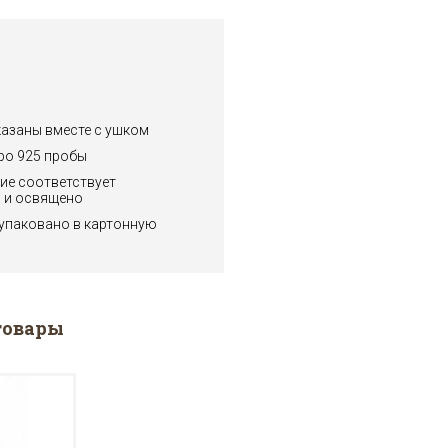
казаны вместе с ушком
ро 925 пробы
ие соответствует
 и освящено
упаковано в картонную
товары