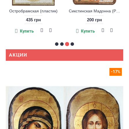
Остробрамская (пластик)
Сикстинская Мадонна (Рафаель Санти)
435 грн
200 грн
Купить
Купить
АКЦИИ
-17%