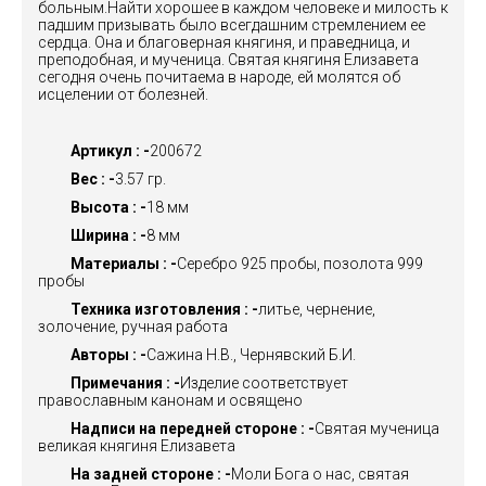
больным.Найти хорошее в каждом человеке и милость к
падшим призывать было всегдашним стремлением ее
сердца. Она и благоверная княгиня, и праведница, и
преподобная, и мученица. Святая княгиня Елизавета
сегодня очень почитаема в народе, ей молятся об
исцелении от болезней.
Артикул : -
200672
Вес : -
3.57 гр.
Высота : -
18 мм
Ширина : -
8 мм
Материалы : -
Серебро 925 пробы, позолота 999
пробы
Техника изготовления : -
литье, чернение,
золочение, ручная работа
Авторы : -
Сажина Н.В., Чернявский Б.И.
Примечания : -
Изделие соответствует
православным канонам и освящено
Надписи на передней стороне : -
Святая мученица
великая княгиня Елизавета
На задней стороне : -
Моли Бога о нас, святая