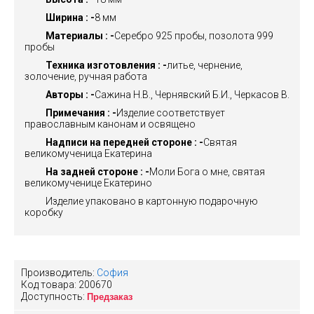
Ширина : -
8 мм
Материалы : -
Серебро 925 пробы, позолота 999
пробы
Техника изготовления : -
литье, чернение,
золочение, ручная работа
Авторы : -
Сажина Н.В., Чернявский Б.И., Черкасов В.
Примечания : -
Изделие соответствует
православным канонам и освящено
Надписи на передней стороне : -
Святая
великомученица Екатерина
На задней стороне : -
Моли Бога о мне, святая
великомученице Екатерино
Изделие упаковано в картонную подарочную
коробку
Производитель:
София
Код товара:
200670
Доступность:
Предзаказ