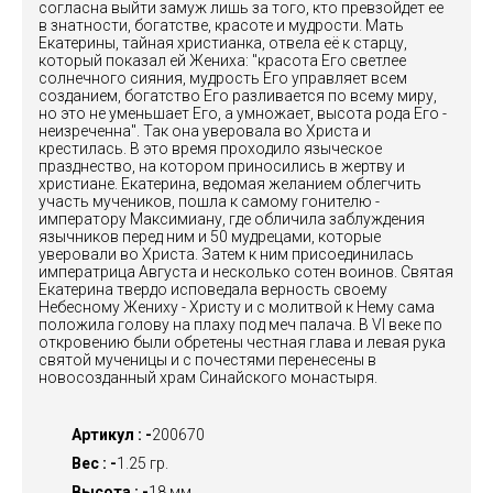
согласна выйти замуж лишь за того, кто превзойдет ее
в знатности, богатстве, красоте и мудрости. Мать
Екатерины, тайная христианка, отвела её к старцу,
который показал ей Жениха: "красота Его светлее
солнечного сияния, мудрость Его управляет всем
созданием, богатство Его разливается по всему миру,
но это не уменьшает Его, а умножает, высота рода Его -
неизреченна". Так она уверовала во Христа и
крестилась. В это время проходило языческое
празднество, на котором приносились в жертву и
христиане. Екатерина, ведомая желанием облегчить
участь мучеников, пошла к самому гонителю -
императору Максимиану, где обличила заблуждения
язычников перед ним и 50 мудрецами, которые
уверовали во Христа. Затем к ним присоединилась
императрица Августа и несколько сотен воинов. Святая
Екатерина твердо исповедала верность своему
Небесному Жениху - Христу и с молитвой к Нему сама
положила голову на плаху под меч палача. В VI веке по
откровению были обретены честная глава и левая рука
святой мученицы и с почестями перенесены в
новосозданный храм Синайского монастыря.
Артикул : -
200670
Вес : -
1.25 гр.
Высота : -
18 мм