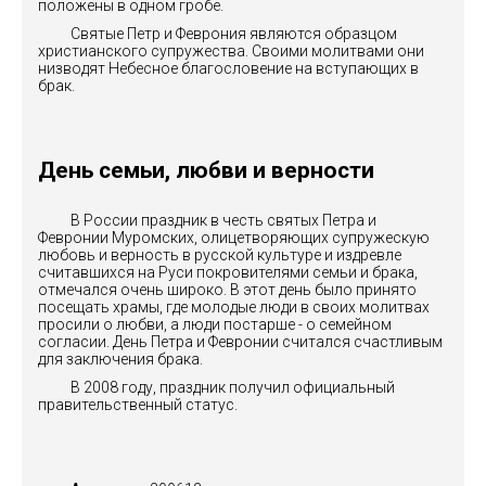
положены в одном гробе.
Святые Петр и Феврония являются образцом
христианского супружества. Своими молитвами они
низводят Небесное благословение на вступающих в
брак.
День семьи, любви и верности
В России праздник в честь святых Петра и
Февронии Муромских, олицетворяющих супружескую
любовь и верность в русской культуре и издревле
считавшихся на Руси покровителями семьи и брака,
отмечался очень широко. В этот день было принято
посещать храмы, где молодые люди в своих молитвах
просили о любви, а люди постарше - о семейном
согласии. День Петра и Февронии считался счастливым
для заключения брака.
В 2008 году, праздник получил официальный
правительственный статус.