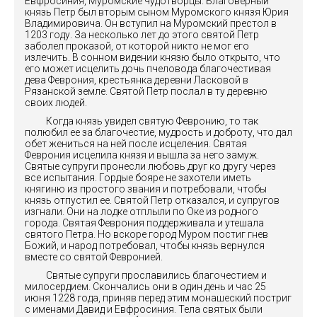
Евфросиния, Муромские чудотворцы. Благоверный
князь Петр был вторым сыном Муромского князя Юрия
Владимировича. Он вступил на Муромский престол в
1203 году. За несколько лет до этого святой Петр
заболел проказой, от которой никто не мог его
излечить. В сонном видении князю было открыто, что
его может исцелить дочь пчеловода благочестивая
дева Феврония, крестьянка деревни Ласковой в
Рязанской земле. Святой Петр послал в ту деревню
своих людей.
Когда князь увидел святую Февронию, то так
полюбил ее за благочестие, мудрость и доброту, что дал
обет жениться на ней после исцеления. Святая
Феврония исцелила князя и вышла за него замуж.
Святые супруги пронесли любовь друг ко другу через
все испытания. Гордые бояре не захотели иметь
княгиню из простого звания и потребовали, чтобы
князь отпустил ее. Святой Петр отказался, и супругов
изгнали. Они на лодке отплыли по Оке из родного
города. Святая Феврония поддерживала и утешала
святого Петра. Но вскоре город Муром постиг гнев
Божий, и народ потребовал, чтобы князь вернулся
вместе со святой Февронией.
Святые супруги прославились благочестием и
милосердием. Скончались они в один день и час 25
июня 1228 года, приняв перед этим монашеский постриг
с именами Давид и Евфросиния. Тела святых были