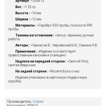
Артикул : -
200613
Вес : -
1.25 гр.
Высота : -
14 мм
Ширина : -
12 мм
Материалы : -
Серебро 925 пробы, позолота 999
пробы
Техника изготовления : -
литье, чернение, ручная
работа
Авторы : -
Черкасов В., Чернявский Б.И., Сажина Н.В.
Примечания : -
Изделие соответствует
православным канонам и освящено
Надписи на передней стороне : -
Святой Петр,
святая Феврония
На задней стороне : -
Молите Бога о нас
Изделие упаковано в картонную подарочную
коробку
Производитель:
София
Код товара:
200613