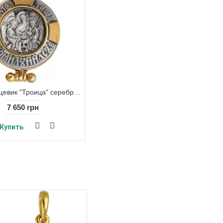
Крест нательный «Византийский», серебро 925° с позолотой
Крест «Да воскреснет Бог», серебро 925° с позолотой
рн
8 980 грн
Купить
Крест большой с Распятием, серебро 925° с позолотой
3 780 грн