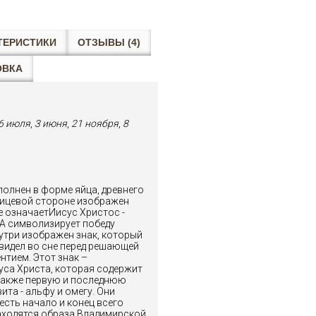
ТЕРИСТИКИ
ОТЗЫВЫ (4)
ОВКА
6 июля
,
3 июня
,
21 ноября
,
8
полнен в форме яйца, древнего
лицевой стороне изображен
те означаетИисус Христос -
А символизирует победу
утри изображен знак, который
видел во сне перед решающей
нтием. Этот знак –
са Христа, которая содержит
 также первую и последнюю
ита - альфу и омегу. Они
есть начало и конец всего
находятся образа Владимирской