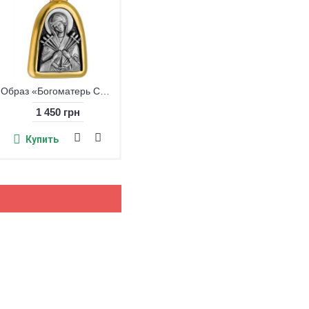
Купить
Образ «Богоматерь Семистрельная», серебро 925° с позолотой
1 450 грн
Купить