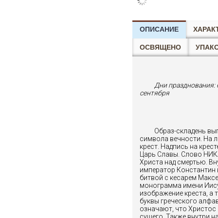
ОПИСАНИЕ
ХАРАК
ОСВЯЩЕНО
УПАК
Дни празднования:
сентября
Образ-складень вы
символа вечности. На 
крест. Надпись на крес
Царь Славы. Слово НИК
Христа над смертью. Вн
император Константин 
битвой с кесарем Максе
монограмма имени Иису
изображение креста, а
буквы греческого алфав
означают, что Христос 
сущего. Также внутри 