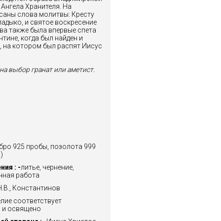
Ангела Хранителя. На
саны слова молитвы: Кресту
адыко, и святое воскресение
ва также была впервые спета
тине, когда был найден и
, на котором был распят Иисус
на выбор гранат или аметист.
бро 925 пробы, позолота 999
)
ия : -
литье, чернение,
учная работа
.В., Константинов
лие соответствует
 и освящено