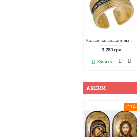
Кольцо со спасительной молитвой, серебро 925 пробы с позолотой
3 280 грн
Купить
АКЦИИ
-17%