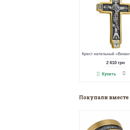
Крест нательный «Лучезарный», серебро 925° с позолотой
1 890 грн
Купить
Покупали вместе 