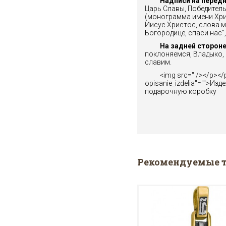
Надписи на передне
Царь Славы, Победитель
(монограмма имени Хри
Иисус Христос, слова 
Богородице, спаси нас"
На задней стороне 
поклоняемся, Владыко, 
славим.
<img src=" /></p></
opisanie_izdelia"="">Из
подарочную коробку
Рекомендуемые 