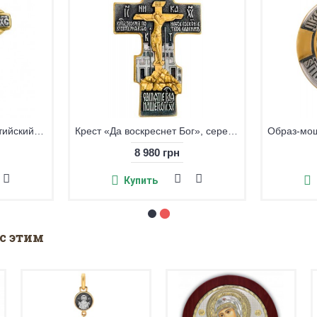
Крест нательный «Упование верных», серебро 925° с позолотой
2 065 грн
2 610 г
Купить
Купить
с этим