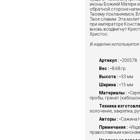
иконы Божией Матери и 
обратной стороне напи
Твоему покланяемся, Вл
Твое славим. Эта молит
при императоре Констан
вновь воздвигнут Крест
Христос.
В изделии используется 
Артикул : -
200578
Вес : -
8.68 гр.
Высота : -
33 мм
Ширина : -
15 мм
Материалы : -
Сере
пробы, гранат (кабошон
Техника изготовлен
золочение, закрепка, р
Авторы : -
Сажина Н
Примечания : -
Изде
православным канонам