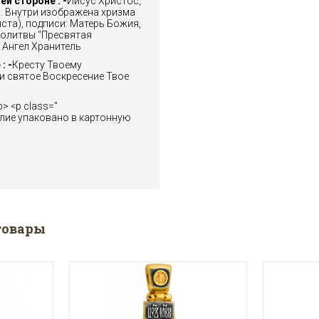
й стороне : -
Иисус Христос,
. Внутри изображена хризма
ста), подписи: Матерь Божия,
молитвы "Пресвятая
, Ангел Хранитель
: -
Кресту Твоему
и святое Воскресение Твое
p> <p class="
делие упаковано в картонную
товары