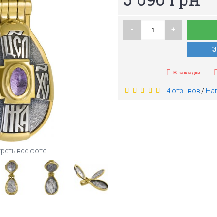
-
+
З
В закладки
4 отзывов
На
/
реть все фото