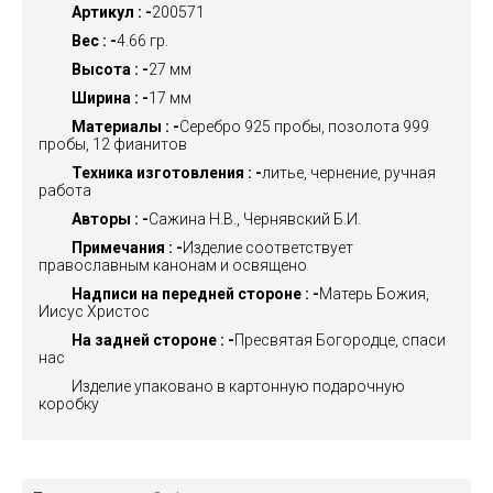
Артикул : -
200571
Вес : -
4.66 гр.
Высота : -
27 мм
Ширина : -
17 мм
Материалы : -
Серебро 925 пробы, позолота 999
пробы, 12 фианитов
Техника изготовления : -
литье, чернение, ручная
работа
Авторы : -
Сажина Н.В., Чернявский Б.И.
Примечания : -
Изделие соответствует
православным канонам и освящено
Надписи на передней стороне : -
Матерь Божия,
Иисус Христос
На задней стороне : -
Пресвятая Богородце, спаси
нас
Изделие упаковано в картонную подарочную
коробку