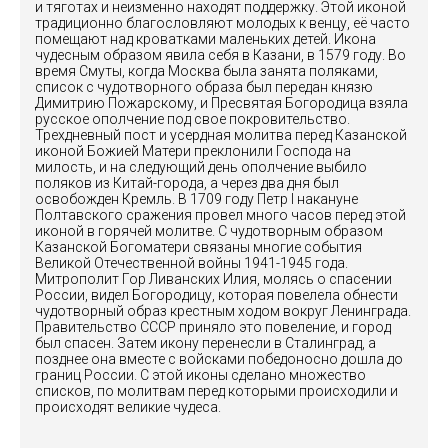
и тяготах и неизменно находят поддержку. Этой иконой
традиционно благословляют молодых к венцу, её часто
помещают над кроватками маленьких детей. Икона
чудесным образом явила себя в Казани, в 1579 году. Во
время Смуты, когда Москва была занята поляками,
список с чудотворного образа был передан князю
Димитрию Пожарскому, и Пресвятая Богородица взяла
русское ополчение под свое покровительство.
Трехдневный пост и усердная молитва перед Казанской
иконой Божией Матери преклонили Господа на
милость, и на следующий день ополчение выбило
поляков из Китай-города, а через два дня был
освобожден Кремль. В 1709 году Петр I накануне
Полтавского сражения провел много часов перед этой
иконой в горячей молитве. С чудотворным образом
Казанской Богоматери связаны многие события
Великой Отечественной войны 1941-1945 года.
Митрополит Гор Ливанских Илия, молясь о спасении
России, видел Богородицу, которая повелела обнести
чудотворный образ крестным ходом вокруг Ленинграда.
Правительство СССР приняло это повеление, и город
был спасен. Затем икону перенесли в Сталинград, а
позднее она вместе с войсками победоносно дошла до
границ России. С этой иконы сделано множество
списков, по молитвам перед которыми происходили и
происходят великие чудеса.