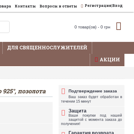
Регистрация|Вход
овара
Контакты
Вопросы и ответы
0 товар(ов) - 0 грн
ДЛЯ СВЯЩЕННОСЛУЖИТЕЛЕЙ
АКЦИИ
влена не вся продукция - уточняйте по телефону
925°, позолота
Подтверждение заказа
Ваш заказ будет обработан в
течении 15 минут
Защита
Ваши покупки под нашей
защитой с момента заказа до
получения!
Гарантия возврата