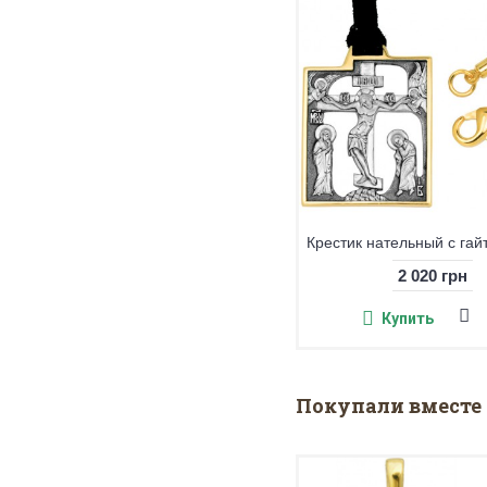
Крестик нательный, серебро 925° с позолотой, эмаль
1 940 грн
2 020 грн
Купить
Купить
Покупали вместе 