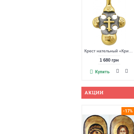
Крест нательный «Криновидный», серебро 925° с позолотой
1 680 грн
Купить
АКЦИИ
-17%