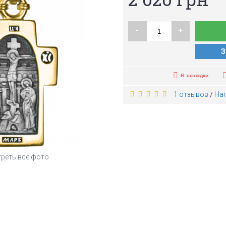
-
+
З
В закладки
1 отзывов
На
/
реть все фото