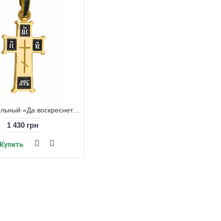
Крест нательный «Да воскреснет Бог», серебро 925° с позолотой
Крест нательный «Пасхальный», серебро 925° с позолотой
1 430 грн
3 440 грн
Купить
Купить