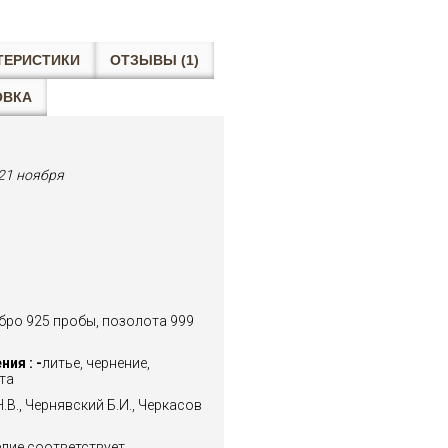
ТЕРИСТИКИ
ОТЗЫВЫ (1)
ОВКА
21 ноября
бро 925 пробы, позолота 999
ия : -
литье, чернение,
та
.В., Чернявский Б.И., Черкасов
лие соответствует