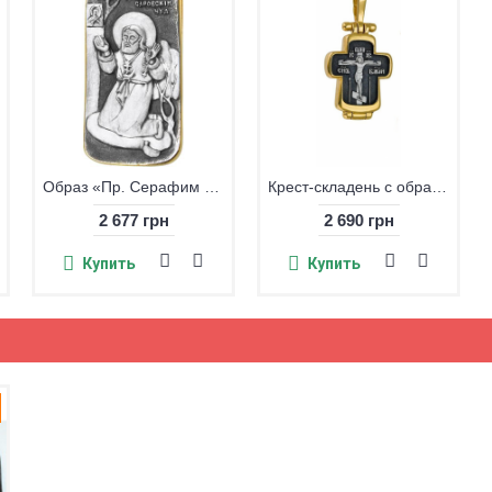
Образ «Пр. Серафим Саровский», серебро 925 позол.
Крест-складень с образом св. Николая Чудотворца, серебро 925° с позолотой
2 677 грн
2 690 грн
Купить
Купить