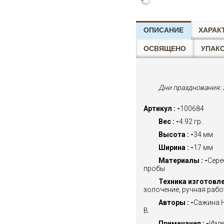
ОПИСАНИЕ
ХАРАК
ОСВЯЩЕНО
УПАК
Дни празднования:
Артикул : -
100684
Вес : -
4.92 гр.
Высота : -
34 мм
Ширина : -
17 мм
Материалы : -
Сере
пробы
Техника изготовлен
золочение, ручная рабо
Авторы : -
Сажина Н
В.
Примечания : -
Изде