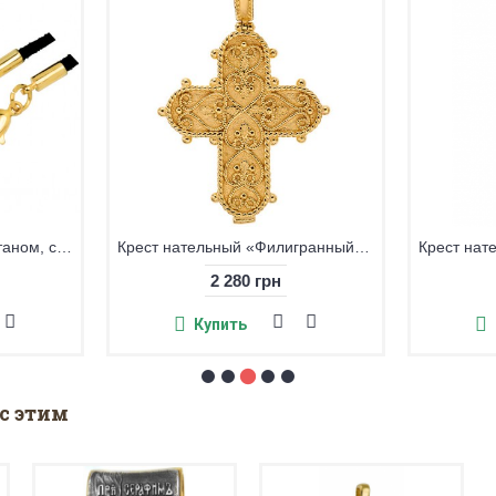
Крестик нательный с гайтаном, серебро 925°, позолота
Крест нательный «Филигранный», серебро 925° с позолотой
2 280 грн
Купить
с этим