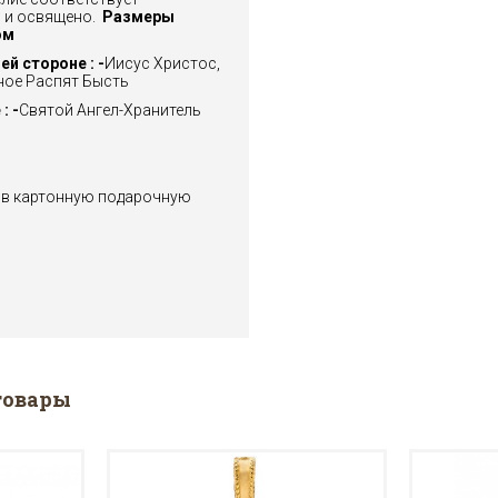
 и освящено.
Размеры
ом
й стороне : -
Иисус Христос,
ное Распят Бысть
: -
Святой Ангел-Хранитель
 в картонную подарочную
товары