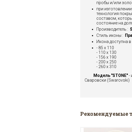
пробы и/или зол
при изготовлении
технология покры
составом, которы
состояние на долг
Производитель :
S
Стиль иконы :
Пра
Икона доступна в 
- 85 x 110
- 110 х 130
- 156 x 190
- 200 x 250
- 260 x 310
Модель "STONE"
-
Сваровски (Swarovski)
Рекомендуемые 