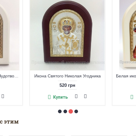
Икона Святого Николая Чудотворца
Икона Святого Николая Угодника
Белая ик
520 грн
Купить
с этим