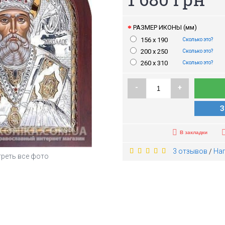
РАЗМЕР ИКОНЫ (мм)
156 x 190
Сколько это?
200 x 250
Сколько это?
260 x 310
Сколько это?
-
+
З
В закладки
3 отзывов
На
/
реть все фото