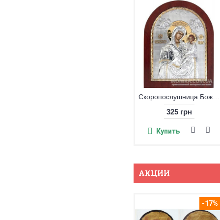
Скоропослушница Божия Матерь икона
325 грн
Купить
АКЦИИ
-17%