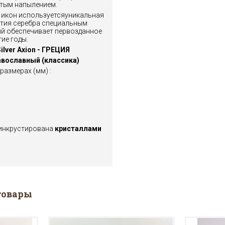
отым напылением.
 икон используется
уникальная
тия серебра
специальным
й обеспечивает первозданное
ие годы.
ilver Axion
- ГРЕЦИЯ
вославный (классика)
размерах (мм) :
 инкрустирована
кристаллами
товары