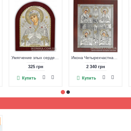
Умягчение злых сердец икона
Икона Четырехчастная (Материнская икона)
325 грн
2 340 грн
Купить
Купить