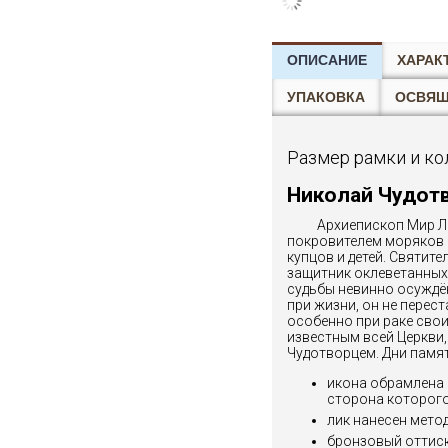
ОПИСАНИЕ
ХАРАК
УПАКОВКА
ОСВЯ
Размер рамки и ко
Николай Чудот
Архиепископ Мир Л
покровителем моряков 
купцов и детей. Святите
защитник оклеветанных
судьбы невинно осуждё
при жизни, он не перест
особенно при раке свои
известным всей Церкви,
Чудотворцем. Дни памяти 
икона обрамлена в
сторона которог
лик нанесен мет
бронзовый оттиск