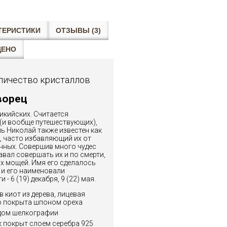
ТЕРИСТИКИ
ОТЗЫВЫ (3)
ЩЕНО
личество кристаллов
ворец
икийских. Считается
(и вообще путешествующих),
ль Николай также известен как
, часто избавляющий их от
нных. Совершив много чудес
авал совершать их и по смерти,
х мощей. Имя его сделалось
 и его наименовали
- 6 (19) декабря, 9 (22) мая.
 киот из дерева, лицевая
о покрыта шпоном ореха
одом шелкографии
 покрыт слоем серебра 925