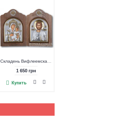
Николай Угодник (квадратная икона)
500 грн
Купить
Складень Вифлеемская и Христос
1 650 грн
Купить